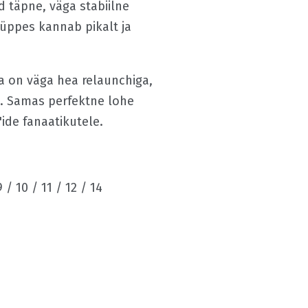
d täpne, väga stabiilne
üppes kannab pikalt ja
na on väga hea relaunchiga,
a. Samas perfektne lohe
ide fanaatikutele.
9 / 10 / 11 / 12 / 14