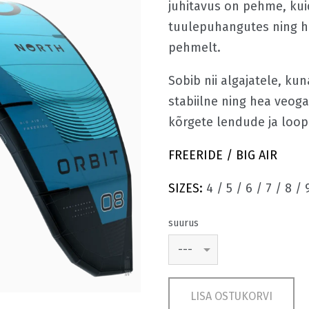
juhitavus on pehme, kui
tuulepuhangutes ning h
pehmelt.
Sobib nii algajatele, ku
stabiilne ning hea veog
kõrgete lendude ja loop'
FREERIDE / BIG AIR
SIZES:
4 / 5 / 6 / 7 / 8 / 
suurus
LISA OSTUKORVI