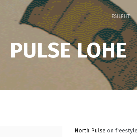
ESILEHT
PULSE LOHE
North Pulse
on freestyle